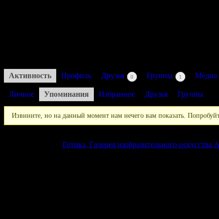
Активность: 10 лет назад
Активность
Профиль
Друзья
Группы
Медиа
0
1
Личное
Упоминания
Избранное
Друзья
Группы
Извините, но на данный момент нам нечего вам показать. Попробуйт
Copyright © 2026
Готика, Галерея изобразительного искусства A