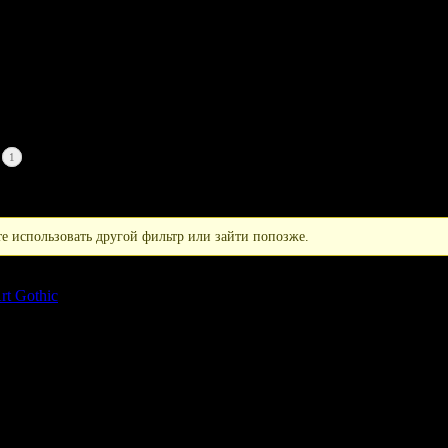
1
е использовать другой фильтр или зайти попозже.
rt Gothic
. All Rights Reserved.