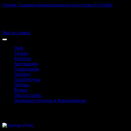
Готика, Галерея изобразительного искусства Art Gothic
Art Gothic
Main menu
Skip to content
Dark
Сюжет
Фэнтези
Абстракция
Сюрреализм
Портрет
Архитектура
Пейзаж
Разное
Old Art Gothic
Натяжные потолки в Новосибирске
Viki
@vkontakteuser