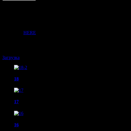
Please login
You need to be logged in to upload Media or to create Album.
Кликните
HERE
to login.
Абстракция
Загрузка
18
17
16