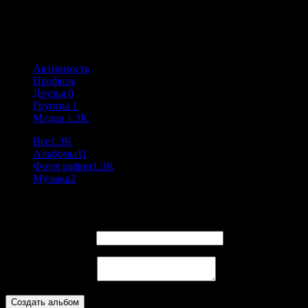
@loki
Активность: 1 год, 2 месяца назад
Активность
Профиль
Друзья
0
Группы
1
Медиа
1.3K
Все
1.3K
Альбомы
11
Фотографии
1.3K
Музыка
2
Create an Album
Название альбома:
Album Description :
Создать альбом