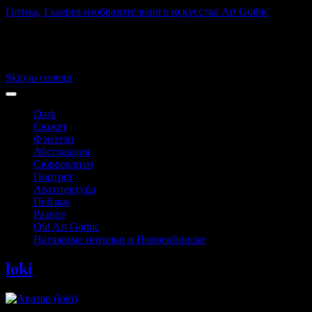
Готика, Галерея изобразительного искусства Art Gothic
Art Gothic
Main menu
Skip to content
Dark
Сюжет
Фэнтези
Абстракция
Сюрреализм
Портрет
Архитектура
Пейзаж
Разное
Old Art Gothic
Натяжные потолки в Новосибирске
loki