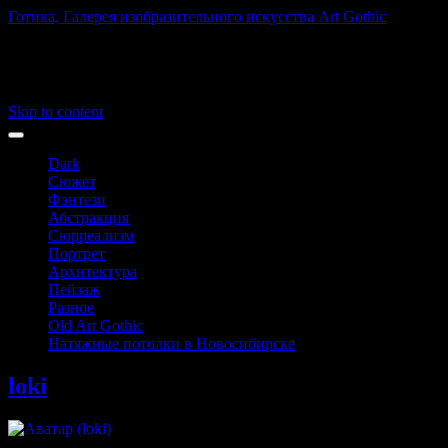
Готика, Галерея изобразительного искусства Art Gothic
Art Gothic
Main menu
Skip to content
Dark
Сюжет
Фэнтези
Абстракция
Сюрреализм
Портрет
Архитектура
Пейзаж
Разное
Old Art Gothic
Натяжные потолки в Новосибирске
loki
@loki