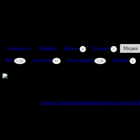
Активность: 1 год, 2 месяца назад
Активность
Профиль
Друзья
Группы
Медиа
0
1
Все
Альбомы
Фотографии
Музыка
1.3K
11
1.3K
2
11
К данному медиафайлу комментариев пока нет.
Copyright © 2026
Готика, Галерея изобразительного искусства A