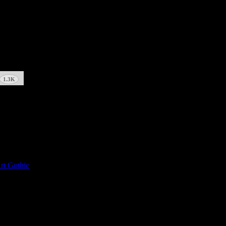
1.3K
rt Gothic
. All Rights Reserved.