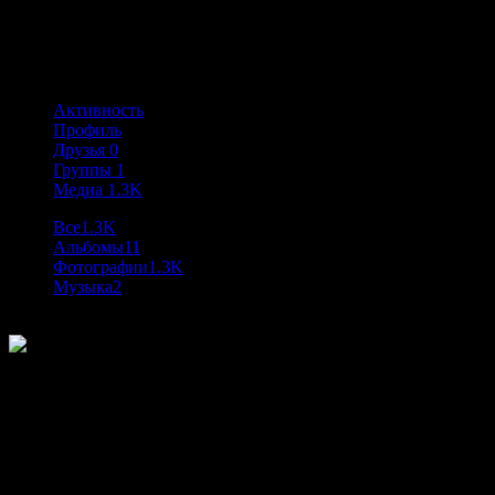
@loki
Активность: 1 год, 2 месяца назад
Активность
Профиль
Друзья
0
Группы
1
Медиа
1.3K
Все
1.3K
Альбомы
11
Фотографии
1.3K
Музыка
2
9
К данному медиафайлу комментариев пока нет.
Please swipe for more media.