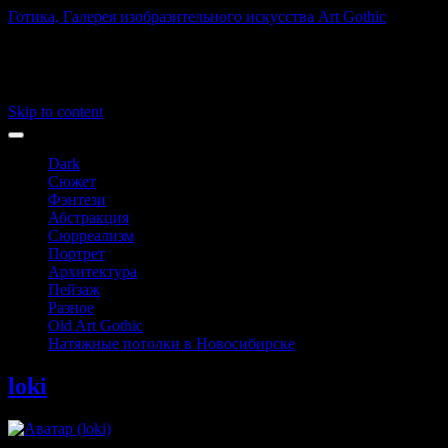
Готика, Галерея изобразительного искусства Art Gothic
Art Gothic
Main menu
Skip to content
Dark
Сюжет
Фэнтези
Абстракция
Сюрреализм
Портрет
Архитектура
Пейзаж
Разное
Old Art Gothic
Натяжные потолки в Новосибирске
loki