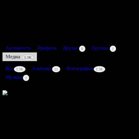
Активность: 1 год, 2 месяца назад
Активность
Профиль
Друзья
Группы
0
1
Медиа
1.3K
Все
Альбомы
Фотографии
1.3K
11
1.3K
Музыка
2
5
К данному медиафайлу комментариев пока нет.
Please swipe for more media.