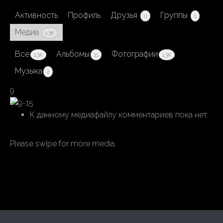
Активность
Профиль
Друзья
Группы
0
1
Медиа
1.3K
Все
Альбомы
Фотографии
1.3K
11
1.3K
Музыка
2
9
К данному медиафайлу комментариев пока нет.
Please swipe for more media.