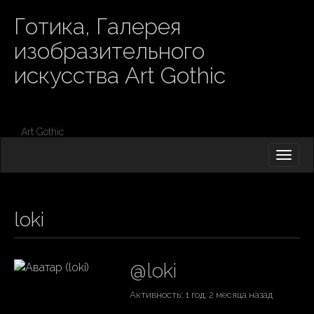
Готика, Галерея
изобразительного
искусства Art Gothic
Art Gothic
M
S
K
A
I
I
P
T
N
O
loki
M
C
O
E
N
N
T
@loki
E
U
N
Активность: 1 год, 2 месяца назад
T