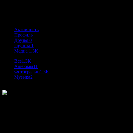
@loki
Активность: 1 год, 2 месяца назад
Активность
Профиль
Друзья
0
Группы
1
Медиа
1.3K
Все
1.3K
Альбомы
11
Фотографии
1.3K
Музыка
2
1
К данному медиафайлу комментариев пока нет.
Please swipe for more media.