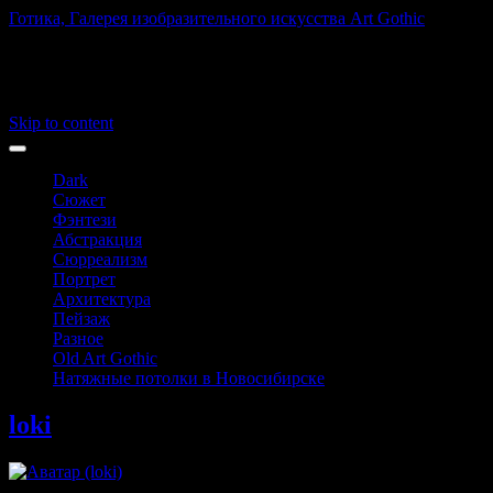
Готика, Галерея изобразительного искусства Art Gothic
Art Gothic
Main menu
Skip to content
Dark
Сюжет
Фэнтези
Абстракция
Сюрреализм
Портрет
Архитектура
Пейзаж
Разное
Old Art Gothic
Натяжные потолки в Новосибирске
loki