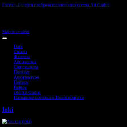
Готика, Галерея изобразительного искусства Art Gothic
Art Gothic
Main menu
Skip to content
Dark
Сюжет
Фэнтези
Абстракция
Сюрреализм
Портрет
Архитектура
Пейзаж
Разное
Old Art Gothic
Натяжные потолки в Новосибирске
loki