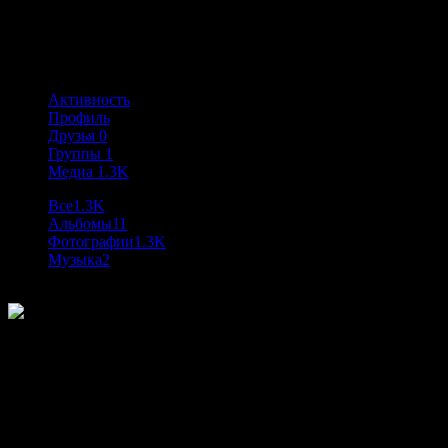
@loki
Активность: 1 год, 2 месяца назад
Активность
Профиль
Друзья
0
Группы
1
Медиа
1.3K
Все
1.3K
Альбомы
11
Фотографии
1.3K
Музыка
2
12
К данному медиафайлу комментариев пока нет.
Please swipe for more media.