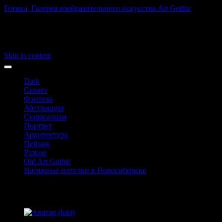
Готика, Галерея изобразительного искусства Art Gothic
Art Gothic
Main menu
Skip to content
Dark
Сюжет
Фэнтези
Абстракция
Сюрреализм
Портрет
Архитектура
Пейзаж
Разное
Old Art Gothic
Натяжные потолки в Новосибирске
Активность